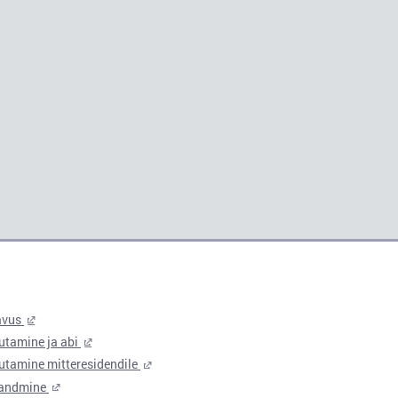
avus
utamine ja abi
utamine mitteresidendile
 andmine