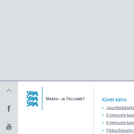
Kiirelt kätte
Juurdepääset
E-teenuste kas
E-teenuste kas
Pääsuõiguste