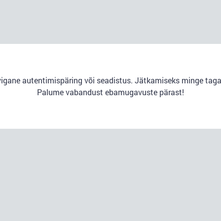
vigane autentimispäring või seadistus. Jätkamiseks minge taga
Palume vabandust ebamugavuste pärast!