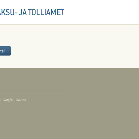
t: emta@emta.ee